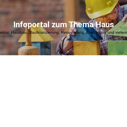
Infoportal zum Thema Haus
tektur, Hausbau, Baufinanzierung, Renovierung, Einrichtung und viele