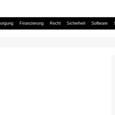
sorgung
Finanzierung
Recht
Sicherheit
Software
Bad
Büro
Garten
Küche