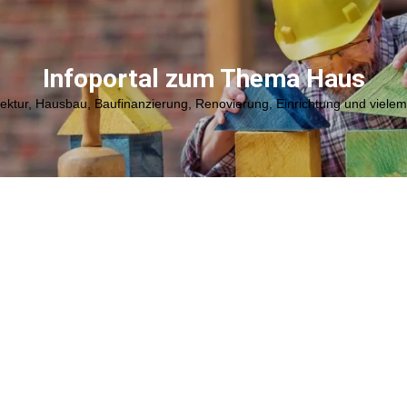
Infoportal zum Thema Haus
tektur, Hausbau, Baufinanzierung, Renovierung, Einrichtung und viele