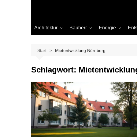
Architektur
Bauherr
Energie
Ent
Architekten
Abwasser
Heizung
Beleuchtung
Gas
Start
Mietentwicklung Nürnberg
Einrichtung
Schlagwort:
Mietentwicklun
Materialien
Ökologisch bauen
Renovierung
Sanierung
Hygiene