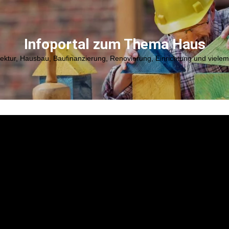
Infoportal zum Thema Haus
tektur, Hausbau, Baufinanzierung, Renovierung, Einrichtung und viele