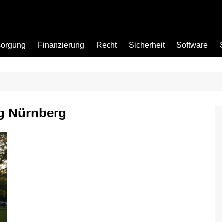
sorgung
Finanzierung
Recht
Sicherheit
Software
Bad
g Nürnberg
Büro
Garten
Küche