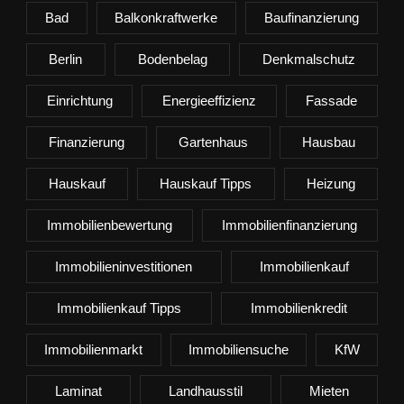
Bad
Balkonkraftwerke
Baufinanzierung
Berlin
Bodenbelag
Denkmalschutz
Einrichtung
Energieeffizienz
Fassade
Finanzierung
Gartenhaus
Hausbau
Hauskauf
Hauskauf Tipps
Heizung
Immobilienbewertung
Immobilienfinanzierung
Immobilieninvestitionen
Immobilienkauf
Immobilienkauf Tipps
Immobilienkredit
Immobilienmarkt
Immobiliensuche
KfW
Laminat
Landhausstil
Mieten