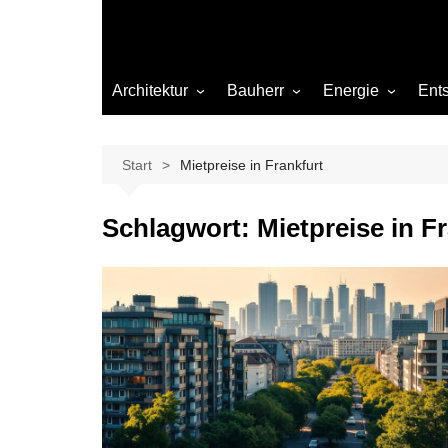
Architektur
Bauherr
Energie
Ent
Architekten
Abwasser
Heizung
Beleuchtung
Gas
Start
Mietpreise in Frankfurt
Einrichtung
Schlagwort:
Mietpreise in F
Materialien
Ökologisch bauen
Renovierung
Sanierung
Hygiene