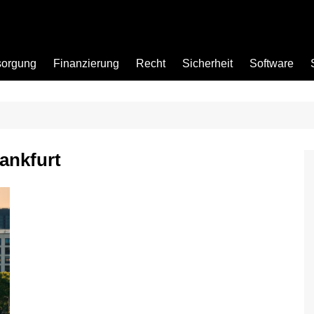
sorgung
Finanzierung
Recht
Sicherheit
Software
Bad
rankfurt
Büro
Garten
Küche