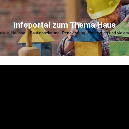
Infoportal zum Thema Haus
tektur, Hausbau, Baufinanzierung, Renovierung, Einrichtung und viele