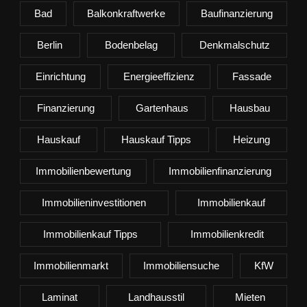
Bad
Balkonkraftwerke
Baufinanzierung
Berlin
Bodenbelag
Denkmalschutz
Einrichtung
Energieeffizienz
Fassade
Finanzierung
Gartenhaus
Hausbau
Hauskauf
Hauskauf Tipps
Heizung
Immobilienbewertung
Immobilienfinanzierung
Immobilieninvestitionen
Immobilienkauf
Immobilienkauf Tipps
Immobilienkredit
Immobilienmarkt
Immobiliensuche
KfW
Laminat
Landhausstil
Mieten