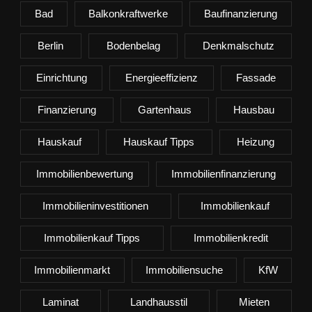
Bad
Balkonkraftwerke
Baufinanzierung
Berlin
Bodenbelag
Denkmalschutz
Einrichtung
Energieeffizienz
Fassade
Finanzierung
Gartenhaus
Hausbau
Hauskauf
Hauskauf Tipps
Heizung
Immobilienbewertung
Immobilienfinanzierung
Immobilieninvestitionen
Immobilienkauf
Immobilienkauf Tipps
Immobilienkredit
Immobilienmarkt
Immobiliensuche
KfW
Laminat
Landhausstil
Mieten