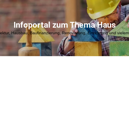
Infoportal zum Thema Haus
tektur, Hausbau, Baufinanzierung, Renovierung, Einrichtung und viele