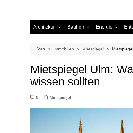
Architektur
Bauherr
Energie
Ent
Architekten
Abwasser
Heizung
Beleuchtung
Gas
Start
Immobilien
Mietspiegel
Mietspiegel
Einrichtung
Mietspiegel Ulm: Wa
Materialien
wissen sollten
Ökologisch bauen
Renovierung
0
Mietspiegel
Sanierung
Hygiene