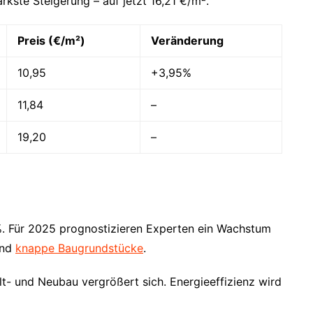
kste Steigerung – auf jetzt 16,21 €/m².
Preis (€/m²)
Veränderung
10,95
+3,95%
11,84
–
19,20
–
2%. Für 2025 prognostizieren Experten ein Wachstum
und
knappe Baugrundstücke
.
lt- und Neubau vergrößert sich. Energieeffizienz wird