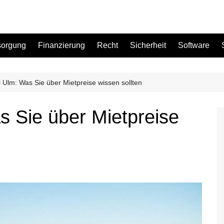
sorgung
Finanzierung
Recht
Sicherheit
Software
 Ulm: Was Sie über Mietpreise wissen sollten
Bad
s Sie über Mietpreise
Büro
Garten
Küche