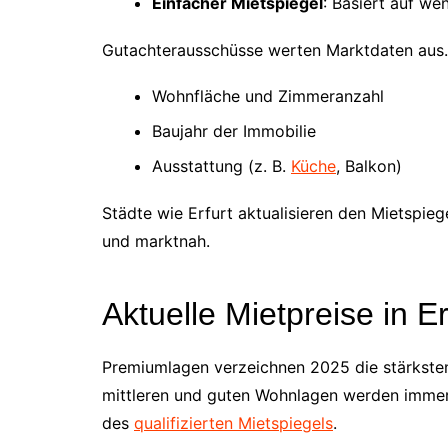
Einfacher Mietspiegel
: Basiert auf we
Gutachterausschüsse werten Marktdaten aus. 
Wohnfläche und Zimmeranzahl
Baujahr der Immobilie
Ausstattung (z. B.
Küche
, Balkon)
Städte wie Erfurt aktualisieren den Mietspiege
und marktnah.
Aktuelle Mietpreise in E
Premiumlagen verzeichnen 2025 die stärksten
mittleren und guten Wohnlagen werden immer 
des
qualifizierten Mietspiegels
.