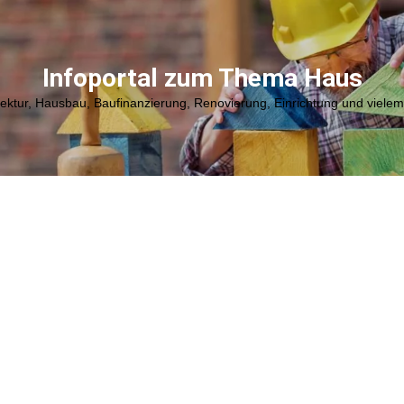
Infoportal zum Thema Haus
tektur, Hausbau, Baufinanzierung, Renovierung, Einrichtung und viele