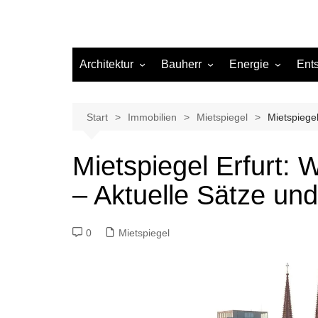
Architektur
Bauherr
Energie
Ent
Architekten
Abwasser
Heizung
Beleuchtung
Gas
Start
Immobilien
Mietspiegel
Mietspiege
Einrichtung
Mietspiegel Erfurt:
Materialien
– Aktuelle Sätze un
Ökologisch bauen
Renovierung
0
Mietspiegel
Sanierung
Hygiene