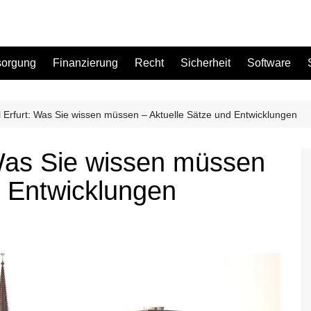
sorgung
Finanzierung
Recht
Sicherheit
Software
l Erfurt: Was Sie wissen müssen – Aktuelle Sätze und Entwicklungen
Bad
 Was Sie wissen müssen
Büro
d Entwicklungen
Garten
Küche