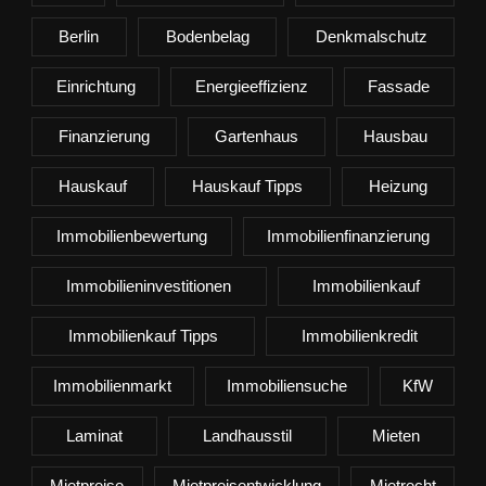
Berlin
Bodenbelag
Denkmalschutz
Einrichtung
Energieeffizienz
Fassade
Finanzierung
Gartenhaus
Hausbau
Hauskauf
Hauskauf Tipps
Heizung
Immobilienbewertung
Immobilienfinanzierung
Immobilieninvestitionen
Immobilienkauf
Immobilienkauf Tipps
Immobilienkredit
Immobilienmarkt
Immobiliensuche
KfW
Laminat
Landhausstil
Mieten
Mietpreise
Mietpreisentwicklung
Mietrecht