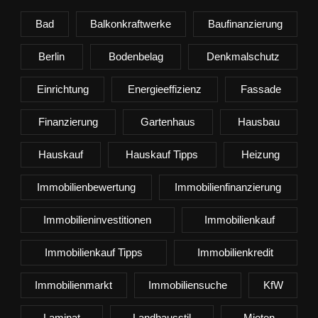
Bad
Balkonkraftwerke
Baufinanzierung
Berlin
Bodenbelag
Denkmalschutz
Einrichtung
Energieeffizienz
Fassade
Finanzierung
Gartenhaus
Hausbau
Hauskauf
Hauskauf Tipps
Heizung
Immobilienbewertung
Immobilienfinanzierung
Immobilieninvestitionen
Immobilienkauf
Immobilienkauf Tipps
Immobilienkredit
Immobilienmarkt
Immobiliensuche
KfW
Laminat
Landhausstil
Mieten