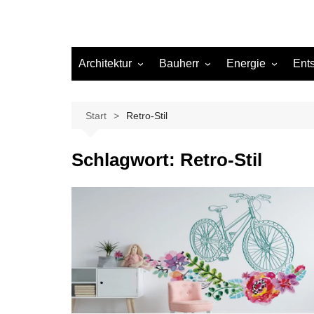
Architektur
Bauherr
Energie
Ent
Architekten
Abwasser
Heizung
Beleuchtung
Gas
Start
Retro-Stil
Einrichtung
Schlagwort:
Retro-Stil
Materialien
Ökologisch bauen
Renovierung
Sanierung
Hygiene