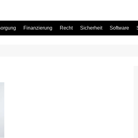
sorgung
Finanzierung
Recht
Sicherheit
Software
Bad
Büro
Garten
Küche