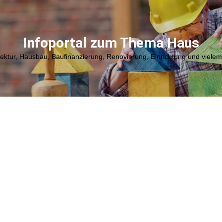
Infoportal zum Thema Haus
tektur, Hausbau, Baufinanzierung, Renovierung, Einrichtung und viele