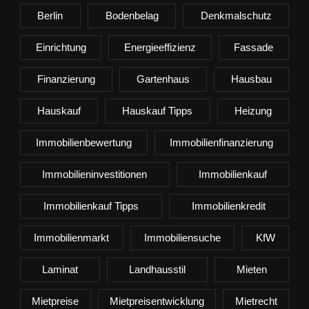
Berlin
Bodenbelag
Denkmalschutz
Einrichtung
Energieeffizienz
Fassade
Finanzierung
Gartenhaus
Hausbau
Hauskauf
Hauskauf Tipps
Heizung
Immobilienbewertung
Immobilienfinanzierung
Immobilieninvestitionen
Immobilienkauf
Immobilienkauf Tipps
Immobilienkredit
Immobilienmarkt
Immobiliensuche
KfW
Laminat
Landhausstil
Mieten
Mietpreise
Mietpreisentwicklung
Mietrecht