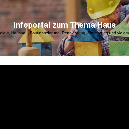
Infoportal zum Thema Haus
tektur, Hausbau, Baufinanzierung, Renovierung, Einrichtung und viele