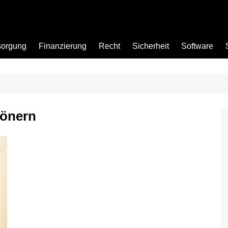
sorgung
Finanzierung
Recht
Sicherheit
Software
Bad
hönern
Büro
Garten
Küche