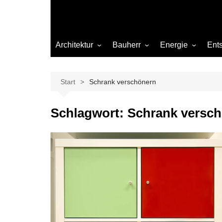
Architektur
Bauherr
Energie
Ent
Architekten
Abwasser
Heizung
Beleuchtung
Gas
Start
Schrank verschönern
Einrichtung
Schlagwort:
Schrank versc
Materialien
Ökologisch bauen
Renovierung
Sanierung
Hygiene