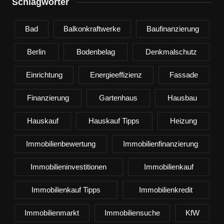
Schlagwörter
Bad
Balkonkraftwerke
Baufinanzierung
Berlin
Bodenbelag
Denkmalschutz
Einrichtung
Energieeffizienz
Fassade
Finanzierung
Gartenhaus
Hausbau
Hauskauf
Hauskauf Tipps
Heizung
Immobilienbewertung
Immobilienfinanzierung
Immobilieninvestitionen
Immobilienkauf
Immobilienkauf Tipps
Immobilienkredit
Immobilienmarkt
Immobiliensuche
KfW