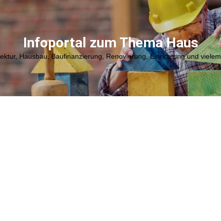
Infoportal zum Thema Haus
tektur, Hausbau, Baufinanzierung, Renovierung, Einrichtung und viele