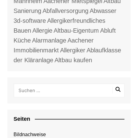
Mannheim
Aachener Mietspiegel
Altbau
Sanierung
Abfallversorgung
Abwasser
3d-software
Allergikerfreundliches
Bauen
Allergie
Altbau-Eigentum
Abluft
Küche
Alarmanlage
Aachener
Immobilienmarkt
Allergiker
Ablaufklasse
der Kläranlage
Altbau kaufen
Seiten
Bildnachweise