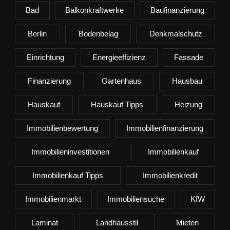
Bad
Balkonkraftwerke
Baufinanzierung
Berlin
Bodenbelag
Denkmalschutz
Einrichtung
Energieeffizienz
Fassade
Finanzierung
Gartenhaus
Hausbau
Hauskauf
Hauskauf Tipps
Heizung
Immobilienbewertung
Immobilienfinanzierung
Immobilieninvestitionen
Immobilienkauf
Immobilienkauf Tipps
Immobilienkredit
Immobilienmarkt
Immobiliensuche
KfW
Laminat
Landhausstil
Mieten