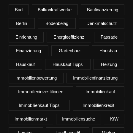
Bad
Balkonkraftwerke
Baufinanzierung
Berlin
Bodenbelag
Denkmalschutz
Einrichtung
Energieeffizienz
Fassade
Finanzierung
Gartenhaus
Hausbau
Hauskauf
Hauskauf Tipps
Heizung
Immobilienbewertung
Immobilienfinanzierung
Immobilieninvestitionen
Immobilienkauf
Immobilienkauf Tipps
Immobilienkredit
Immobilienmarkt
Immobiliensuche
KfW
Laminat
Landhausstil
Mieten