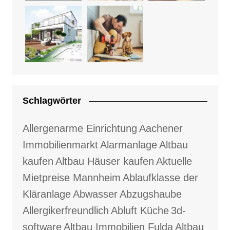
Schlagwörter
Allergenarme Einrichtung
Aachener
Immobilienmarkt
Alarmanlage
Altbau
kaufen
Altbau Häuser kaufen
Aktuelle
Mietpreise Mannheim
Ablaufklasse der
Kläranlage
Abwasser
Abzugshaube
Allergikerfreundlich
Abluft Küche
3d-
software
Altbau Immobilien Fulda
Altbau