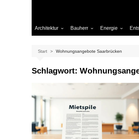
Architektur
Bauherr
Energie
Ent
Architekten
Abwasser
Heizung
Beleuchtung
Gas
Start
Wohnungsangebote Saarbrücken
Einrichtung
Schlagwort:
Wohnungsange
Materialien
Ökologisch bauen
Renovierung
Sanierung
Hygiene