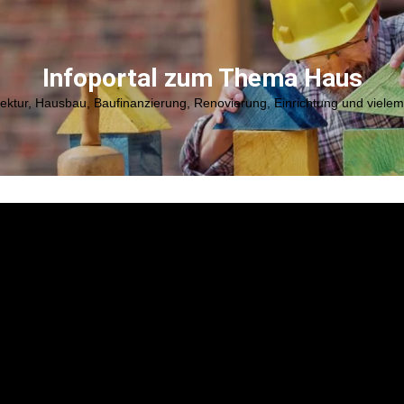
Infoportal zum Thema Haus
tektur, Hausbau, Baufinanzierung, Renovierung, Einrichtung und viele