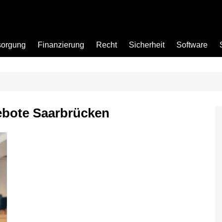
sorgung
Finanzierung
Recht
Sicherheit
Software
Bad
bote Saarbrücken
Büro
Garten
Küche