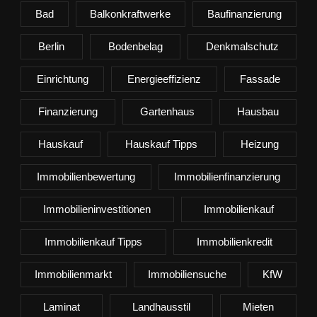
Bad
Balkonkraftwerke
Baufinanzierung
Berlin
Bodenbelag
Denkmalschutz
Einrichtung
Energieeffizienz
Fassade
Finanzierung
Gartenhaus
Hausbau
Hauskauf
Hauskauf Tipps
Heizung
Immobilienbewertung
Immobilienfinanzierung
Immobilieninvestitionen
Immobilienkauf
Immobilienkauf Tipps
Immobilienkredit
Immobilienmarkt
Immobiliensuche
KfW
Laminat
Landhausstil
Mieten