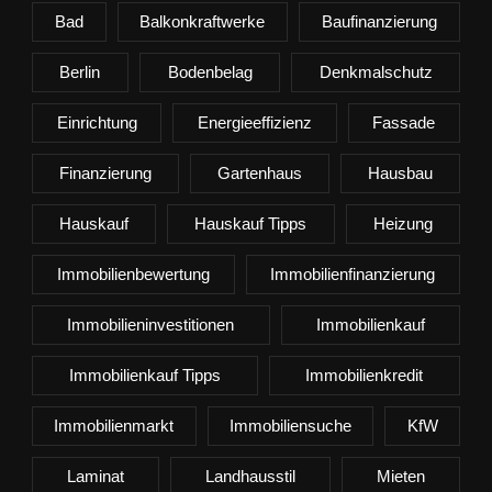
Bad
Balkonkraftwerke
Baufinanzierung
Berlin
Bodenbelag
Denkmalschutz
Einrichtung
Energieeffizienz
Fassade
Finanzierung
Gartenhaus
Hausbau
Hauskauf
Hauskauf Tipps
Heizung
Immobilienbewertung
Immobilienfinanzierung
Immobilieninvestitionen
Immobilienkauf
Immobilienkauf Tipps
Immobilienkredit
Immobilienmarkt
Immobiliensuche
KfW
Laminat
Landhausstil
Mieten