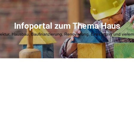
Infoportal zum Thema Haus
tektur, Hausbau, Baufinanzierung, Renovierung, Einrichtung und viele