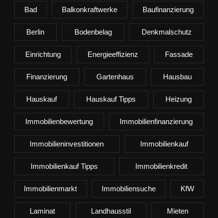
Bad
Balkonkraftwerke
Baufinanzierung
Berlin
Bodenbelag
Denkmalschutz
Einrichtung
Energieeffizienz
Fassade
Finanzierung
Gartenhaus
Hausbau
Hauskauf
Hauskauf Tipps
Heizung
Immobilienbewertung
Immobilienfinanzierung
Immobilieninvestitionen
Immobilienkauf
Immobilienkauf Tipps
Immobilienkredit
Immobilienmarkt
Immobiliensuche
KfW
Laminat
Landhausstil
Mieten