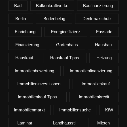
Bad
Balkonkraftwerke
Baufinanzierung
Berlin
Bodenbelag
Denkmalschutz
Einrichtung
Energieeffizienz
Fassade
Finanzierung
Gartenhaus
Hausbau
Hauskauf
Hauskauf Tipps
Heizung
Immobilienbewertung
Immobilienfinanzierung
Immobilieninvestitionen
Immobilienkauf
Immobilienkauf Tipps
Immobilienkredit
Immobilienmarkt
Immobiliensuche
KfW
Laminat
Landhausstil
Mieten