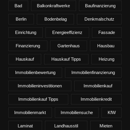
Bad
Balkonkraftwerke
Baufinanzierung
Berlin
Bodenbelag
Denkmalschutz
Einrichtung
Energieeffizienz
Fassade
Finanzierung
Gartenhaus
Hausbau
Hauskauf
Hauskauf Tipps
Heizung
Immobilienbewertung
Immobilienfinanzierung
Immobilieninvestitionen
Immobilienkauf
Immobilienkauf Tipps
Immobilienkredit
Immobilienmarkt
Immobiliensuche
KfW
Laminat
Landhausstil
Mieten