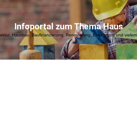
Infoportal zum Thema Haus
tektur, Hausbau, Baufinanzierung, Renovierung, Einrichtung und viele