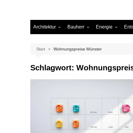
Architektur
Bauherr
Energie
Ent
Architekten
Abwasser
Heizung
Beleuchtung
Gas
Start
Wohnungspreise Münster
Einrichtung
Schlagwort:
Wohnungspreis
Materialien
Ökologisch bauen
Renovierung
Sanierung
Hygiene