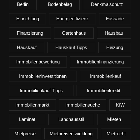
Berlin
Bodenbelag
Denkmalschutz
Einrichtung
Energieeffizienz
Fassade
Finanzierung
Gartenhaus
Hausbau
Hauskauf
Hauskauf Tipps
Heizung
Immobilienbewertung
Immobilienfinanzierung
Immobilieninvestitionen
Immobilienkauf
Immobilienkauf Tipps
Immobilienkredit
Immobilienmarkt
Immobiliensuche
KfW
Laminat
Landhausstil
Mieten
Mietpreise
Mietpreisentwicklung
Mietrecht