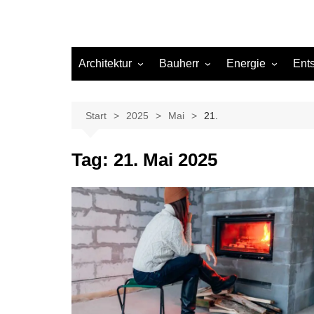
Architektur
Bauherr
Energie
Ent
Architekten
Abwasser
Heizung
Beleuchtung
Gas
Start
2025
Mai
21.
Einrichtung
Tag:
21. Mai 2025
Materialien
Ökologisch bauen
Renovierung
Sanierung
Hygiene