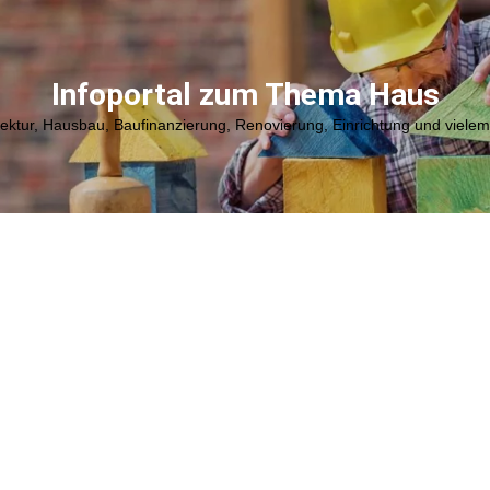
Infoportal zum Thema Haus
tektur, Hausbau, Baufinanzierung, Renovierung, Einrichtung und viele