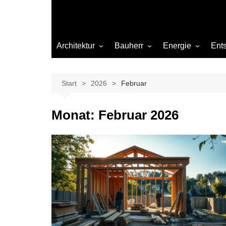
Architektur
Bauherr
Energie
Ent
Architekten
Abwasser
Heizung
Beleuchtung
Gas
Start
2026
Februar
Einrichtung
Monat:
Februar 2026
Materialien
Ökologisch bauen
Renovierung
Sanierung
Hygiene