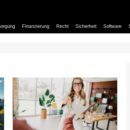
sorgung
Finanzierung
Recht
Sicherheit
Software
Bad
Büro
Garten
Küche