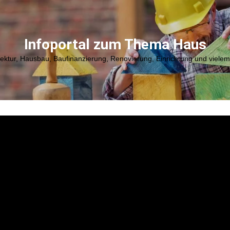
Infoportal zum Thema Haus
tektur, Hausbau, Baufinanzierung, Renovierung, Einrichtung und viele