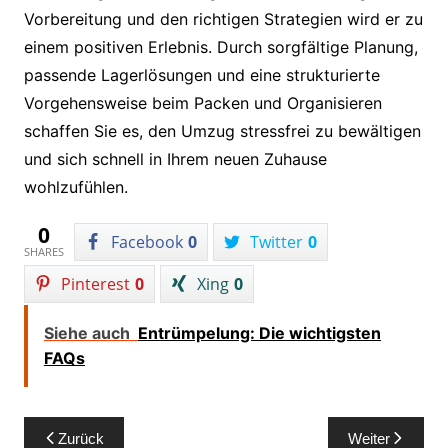
Vorbereitung und den richtigen Strategien wird er zu
einem positiven Erlebnis. Durch sorgfältige Planung,
passende Lagerlösungen und eine strukturierte
Vorgehensweise beim Packen und Organisieren
schaffen Sie es, den Umzug stressfrei zu bewältigen
und sich schnell in Ihrem neuen Zuhause
wohlzufühlen.
0
Facebook
0
Twitter
0
SHARES
Pinterest
0
Xing
0
Siehe auch
Entrümpelung: Die wichtigsten
FAQs
Beitragsnavigation
Zurück
Weiter