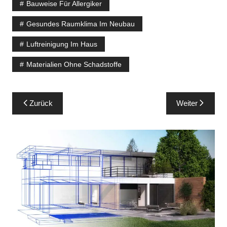
Bauweise Für Allergiker
Gesundes Raumklima Im Neubau
Luftreinigung Im Haus
Materialien Ohne Schadstoffe
Beitragsnavigation
Zurück
Weiter