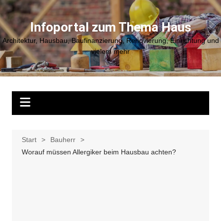
Zum
Inhalt
Infoportal zum Thema Haus
springen
Architektur, Hausbau, Baufinanzierung, Renovierung, Einrichtung und
vielem mehr
Start
Bauherr
Worauf müssen Allergiker beim Hausbau achten?