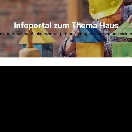
Infoportal zum Thema Haus
tektur, Hausbau, Baufinanzierung, Renovierung, Einrichtung und viele