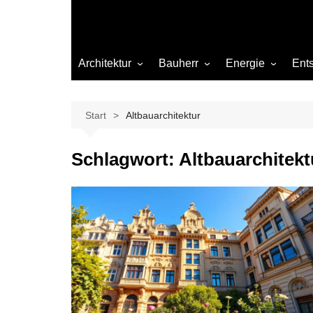
Architektur
Bauherr
Energie
Ent
Architekten
Abwasser
Heizung
Beleuchtung
Gas
Start
Altbauarchitektur
Einrichtung
Schlagwort:
Altbauarchitekt
Materialien
Ökologisch bauen
Renovierung
Sanierung
Hygiene