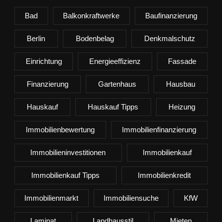
Bad
Balkonkraftwerke
Baufinanzierung
Berlin
Bodenbelag
Denkmalschutz
Einrichtung
Energieeffizienz
Fassade
Finanzierung
Gartenhaus
Hausbau
Hauskauf
Hauskauf Tipps
Heizung
Immobilienbewertung
Immobilienfinanzierung
Immobilieninvestitionen
Immobilienkauf
Immobilienkauf Tipps
Immobilienkredit
Immobilienmarkt
Immobiliensuche
KfW
Laminat
Landhausstil
Mieten