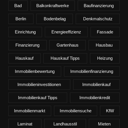
Bad
Balkonkraftwerke
Baufinanzierung
Berlin
Bodenbelag
Denkmalschutz
Einrichtung
Energieeffizienz
Fassade
Finanzierung
Gartenhaus
Hausbau
Hauskauf
Hauskauf Tipps
Heizung
Immobilienbewertung
Immobilienfinanzierung
Immobilieninvestitionen
Immobilienkauf
Immobilienkauf Tipps
Immobilienkredit
Immobilienmarkt
Immobiliensuche
KfW
Laminat
Landhausstil
Mieten