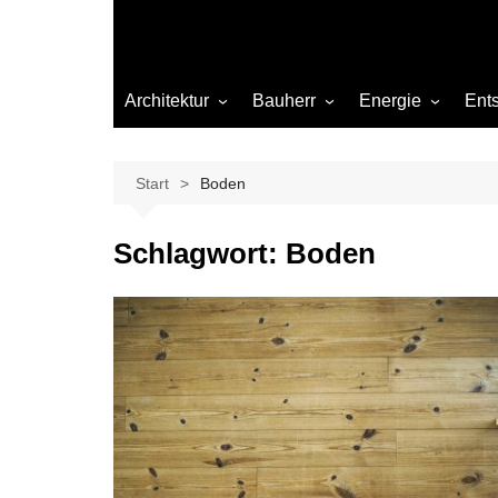
Architektur
Bauherr
Energie
Ent
Architekten
Abwasser
Heizung
Beleuchtung
Gas
Start
Boden
Einrichtung
Schlagwort:
Boden
Materialien
Ökologisch bauen
Renovierung
Sanierung
Hygiene