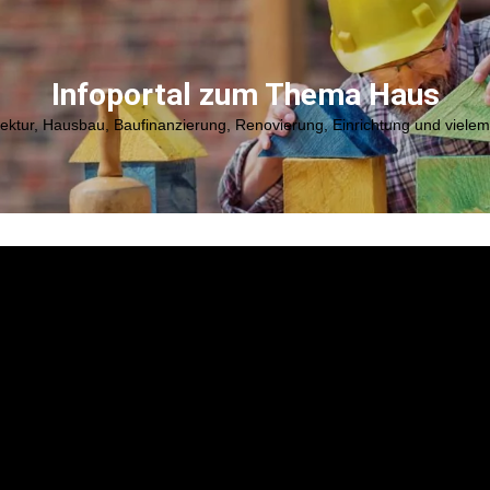
Infoportal zum Thema Haus
tektur, Hausbau, Baufinanzierung, Renovierung, Einrichtung und viele