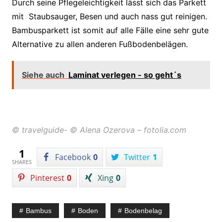
Durch seine Pflegeleichtigkeit lässt sich das Parkett
mit Staubsauger, Besen und auch nass gut reinigen.
Bambusparkett ist somit auf alle Fälle eine sehr gute
Alternative zu allen anderen Fußbodenbelägen.
Siehe auch
Laminat verlegen - so geht´s
© travelguide- © Alena Ozerova – fotolia.com
1
Facebook
0
Twitter
1
SHARES
Pinterest
0
Xing
0
Bambus
Boden
Bodenbelag