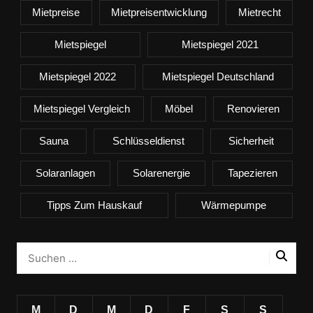
Mietpreise
Mietpreisentwicklung
Mietrecht
Mietspiegel
Mietspiegel 2021
Mietspiegel 2022
Mietspiegel Deutschland
Mietspiegel Vergleich
Möbel
Renovieren
Sauna
Schlüsseldienst
Sicherheit
Solaranlagen
Solarenergie
Tapezieren
Tipps Zum Hauskauf
Wärmepumpe
M
D
M
D
F
S
S