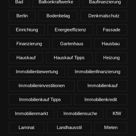
Bad
Balkonkraftwerke
Baufinanzierung
Berlin
Bodenbelag
Denkmalschutz
Einrichtung
Energieeffizienz
Fassade
Finanzierung
Gartenhaus
Hausbau
Hauskauf
Hauskauf Tipps
Heizung
Immobilienbewertung
Immobilienfinanzierung
Immobilieninvestitionen
Immobilienkauf
Immobilienkauf Tipps
Immobilienkredit
Immobilienmarkt
Immobiliensuche
KfW
Laminat
Landhausstil
Mieten