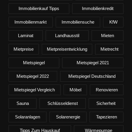
Immobilienkauf Tipps
Immobilienkredit
Immobilienmarkt
Immobiliensuche
KfW
Laminat
Landhausstil
Mieten
Mietpreise
Mietpreisentwicklung
Mietrecht
Mietspiegel
Mietspiegel 2021
Mietspiegel 2022
Mietspiegel Deutschland
Mietspiegel Vergleich
Möbel
Renovieren
Sauna
Schlüsseldienst
Sicherheit
Solaranlagen
Solarenergie
Tapezieren
Tipps Zum Hauskauf
Wärmepumpe