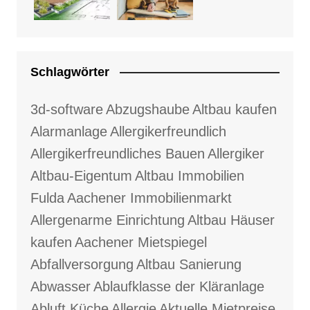
Schlagwörter
3d-software
Abzugshaube
Altbau kaufen
Alarmanlage
Allergikerfreundlich
Allergikerfreundliches Bauen
Allergiker
Altbau-Eigentum
Altbau Immobilien
Fulda
Aachener Immobilienmarkt
Allergenarme Einrichtung
Altbau Häuser
kaufen
Aachener Mietspiegel
Abfallversorgung
Altbau Sanierung
Abwasser
Ablaufklasse der Kläranlage
Abluft Küche
Allergie
Aktuelle Mietpreise