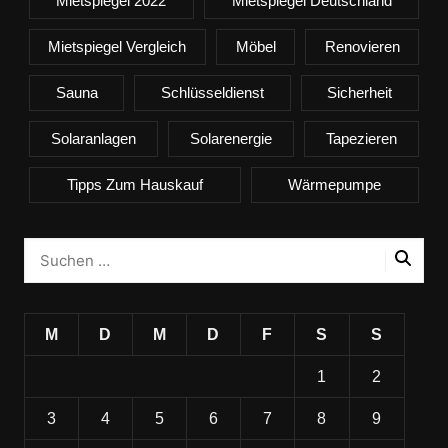
Mietspiegel 2022
Mietspiegel Deutschland
Mietspiegel Vergleich
Möbel
Renovieren
Sauna
Schlüsseldienst
Sicherheit
Solaranlagen
Solarenergie
Tapezieren
Tipps Zum Hauskauf
Wärmepumpe
M
D
M
D
F
S
S
1
2
3
4
5
6
7
8
9