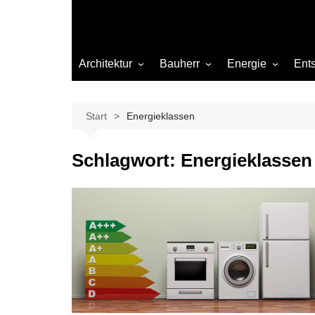
Architektur
Bauherr
Energie
Ent
Architekten
Abwasser
Heizung
Beleuchtung
Gas
Start
Energieklassen
Einrichtung
Schlagwort:
Energieklassen
Materialien
Ökologisch bauen
Renovierung
Sanierung
Hygiene