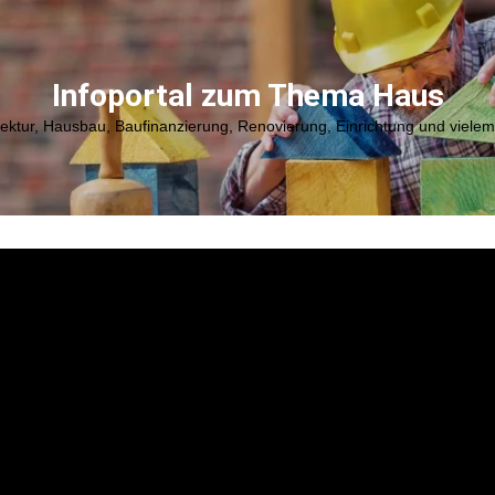
Infoportal zum Thema Haus
tektur, Hausbau, Baufinanzierung, Renovierung, Einrichtung und viele