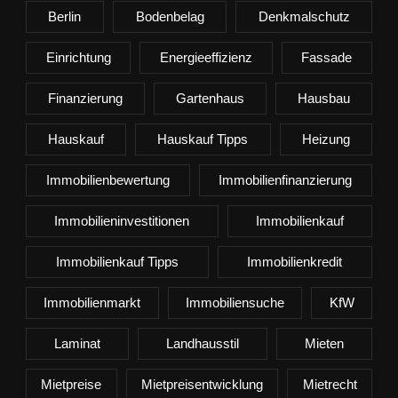
Berlin
Bodenbelag
Denkmalschutz
Einrichtung
Energieeffizienz
Fassade
Finanzierung
Gartenhaus
Hausbau
Hauskauf
Hauskauf Tipps
Heizung
Immobilienbewertung
Immobilienfinanzierung
Immobilieninvestitionen
Immobilienkauf
Immobilienkauf Tipps
Immobilienkredit
Immobilienmarkt
Immobiliensuche
KfW
Laminat
Landhausstil
Mieten
Mietpreise
Mietpreisentwicklung
Mietrecht