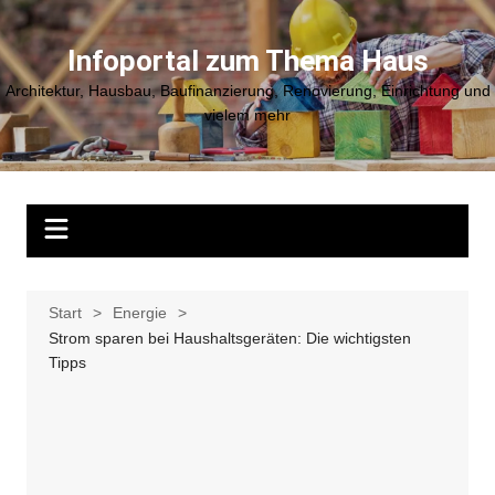
Zum
Inhalt
Infoportal zum Thema Haus
springen
Architektur, Hausbau, Baufinanzierung, Renovierung, Einrichtung und
vielem mehr
Start
Energie
Strom sparen bei Haushaltsgeräten: Die wichtigsten
Tipps