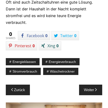
Oft sind auch Zeitschaltuhren eine gute Lösung.
Dann ist der Haushalt in der Nacht komplett
stromfrei und es wird keine teure Energie
verbraucht.
0
Facebook
0
Twitter
0
SHARES
Pinterest
0
Xing
0
Energieklassen
Energieverbrauch
Stromverbrauch
Wäschetrockner
Beitragsnavigation
Zurück
Weiter