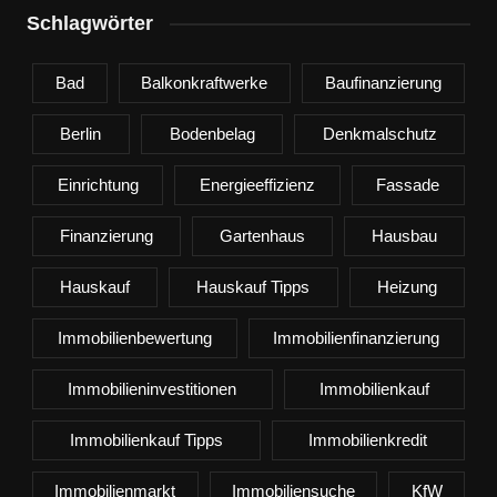
Schlagwörter
Bad
Balkonkraftwerke
Baufinanzierung
Berlin
Bodenbelag
Denkmalschutz
Einrichtung
Energieeffizienz
Fassade
Finanzierung
Gartenhaus
Hausbau
Hauskauf
Hauskauf Tipps
Heizung
Immobilienbewertung
Immobilienfinanzierung
Immobilieninvestitionen
Immobilienkauf
Immobilienkauf Tipps
Immobilienkredit
Immobilienmarkt
Immobiliensuche
KfW