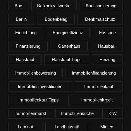
Bad
Balkonkraftwerke
Baufinanzierung
Berlin
Bodenbelag
Denkmalschutz
Einrichtung
Energieeffizienz
Fassade
Finanzierung
Gartenhaus
Hausbau
Hauskauf
Hauskauf Tipps
Heizung
Immobilienbewertung
Immobilienfinanzierung
Immobilieninvestitionen
Immobilienkauf
Immobilienkauf Tipps
Immobilienkredit
Immobilienmarkt
Immobiliensuche
KfW
Laminat
Landhausstil
Mieten