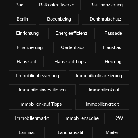
Bad
Balkonkraftwerke
Baufinanzierung
Berlin
Bodenbelag
Denkmalschutz
Einrichtung
Energieeffizienz
Fassade
Finanzierung
Gartenhaus
Hausbau
Hauskauf
Hauskauf Tipps
Heizung
Immobilienbewertung
Immobilienfinanzierung
Immobilieninvestitionen
Immobilienkauf
Immobilienkauf Tipps
Immobilienkredit
Immobilienmarkt
Immobiliensuche
KfW
Laminat
Landhausstil
Mieten