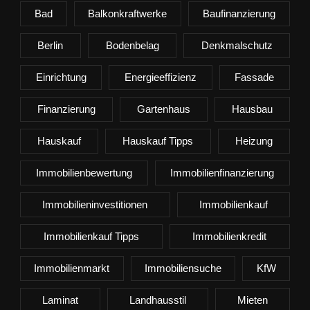
Bad
Balkonkraftwerke
Baufinanzierung
Berlin
Bodenbelag
Denkmalschutz
Einrichtung
Energieeffizienz
Fassade
Finanzierung
Gartenhaus
Hausbau
Hauskauf
Hauskauf Tipps
Heizung
Immobilienbewertung
Immobilienfinanzierung
Immobilieninvestitionen
Immobilienkauf
Immobilienkauf Tipps
Immobilienkredit
Immobilienmarkt
Immobiliensuche
KfW
Laminat
Landhausstil
Mieten