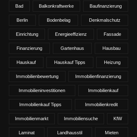
Bad
Balkonkraftwerke
Baufinanzierung
Berlin
Bodenbelag
Denkmalschutz
Einrichtung
Energieeffizienz
Fassade
Finanzierung
Gartenhaus
Hausbau
Hauskauf
Hauskauf Tipps
Heizung
Immobilienbewertung
Immobilienfinanzierung
Immobilieninvestitionen
Immobilienkauf
Immobilienkauf Tipps
Immobilienkredit
Immobilienmarkt
Immobiliensuche
KfW
Laminat
Landhausstil
Mieten