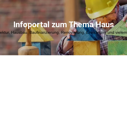
Infoportal zum Thema Haus
tektur, Hausbau, Baufinanzierung, Renovierung, Einrichtung und viele