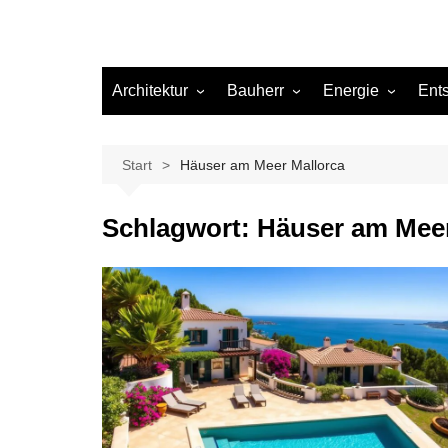
Architektur
Bauherr
Energie
Ent
Architekten
Abwasser
Heizung
Beleuchtung
Gas
Start
Häuser am Meer Mallorca
Einrichtung
Schlagwort:
Häuser am Meer
Materialien
Ökologisch bauen
Renovierung
Sanierung
Hygiene