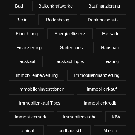
Bad
Balkonkraftwerke
Baufinanzierung
Berlin
Bodenbelag
Denkmalschutz
Einrichtung
Energieeffizienz
Fassade
Finanzierung
Gartenhaus
Hausbau
Hauskauf
Hauskauf Tipps
Heizung
Immobilienbewertung
Immobilienfinanzierung
Immobilieninvestitionen
Immobilienkauf
Immobilienkauf Tipps
Immobilienkredit
Immobilienmarkt
Immobiliensuche
KfW
Laminat
Landhausstil
Mieten